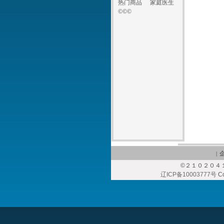
热门商品
家庭医生
©©©
|
©
２１０２０４１
辽ICP备10003777号
Co