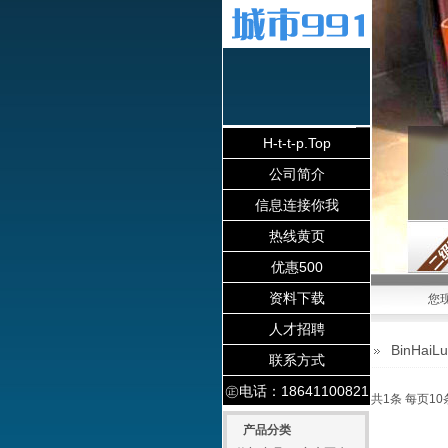
H-t-t-p.Top
公司简介
信息连接你我
热线黄页
优惠500
资料下载
您
人才招聘
BinHaiLu
联系方式
㊣电话：18641100821
共1条 每页10
产品分类