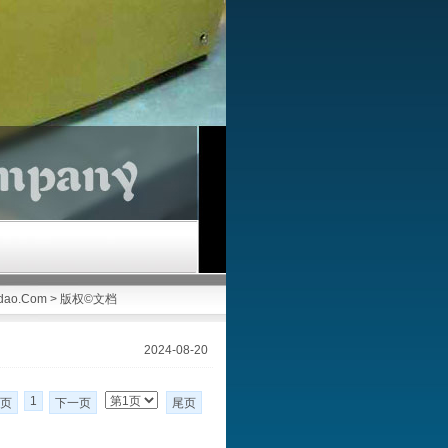
dao.Com
>
版权©文档
2024-08-20
1
页
下一页
尾页