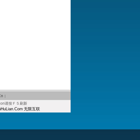
Cn
|
tion请按Ｆ５刷新
HuLian.Com
无限互联