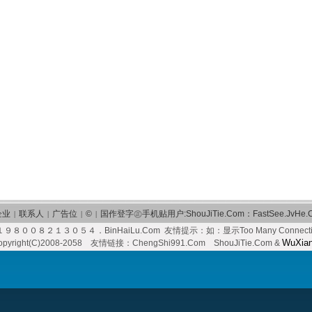
企业
联系人
广告位
©
国作登字㊣手机贴用户:ShouJiTie.Com：FastSee.JvHe.
|
|
|
|
９８００８２１３０５４．BinHaiLu.Com
友情提示：如：显示Too Many Connec
WuXian
pyright(C)2008-2058 友情链接：ChengShi991.Com
ShouJiTie.Com
&